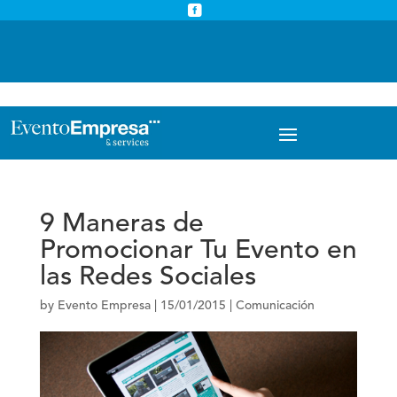



info@eventoempresa.com
+34 931933779
9 Maneras de
Promocionar Tu Evento en
las Redes Sociales
by
Evento Empresa
|
15/01/2015
|
Comunicación