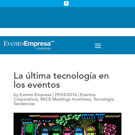



info@eventoempresa.com
+34 931933779
La última tecnología en
los eventos
by
Evento Empresa
|
29/03/2016
|
Eventos
Corporativos
,
MICE Meetings Incentives
,
Tecnología
,
Tendencias