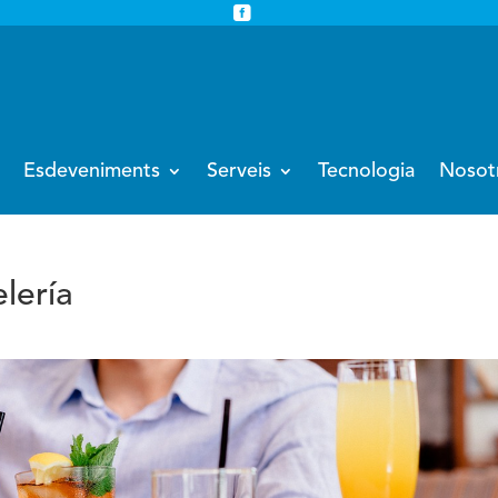


info@eventoempresa.com
+34 931933779
Esdeveniments
Serveis
Tecnologia
Nosot
lería