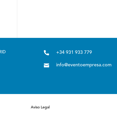

RID
+34 931 933 779

info@eventoempresa.com
Aviso Legal