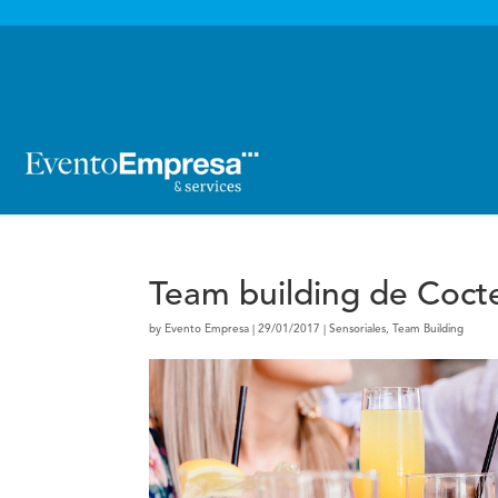

Team building de Cocte
by
Evento Empresa
|
29/01/2017
|
Sensoriales
,
Team Building