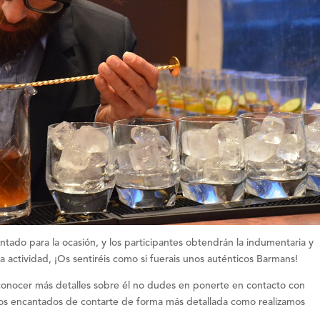
ntado para la ocasión
, y los participantes obtendrán la indumentaria y
a actividad, ¡Os sentiréis como si fuerais unos auténticos Barmans!
conocer más detalles sobre él no dudes en ponerte en contacto con
os encantados de contarte de forma más detallada como realizamos