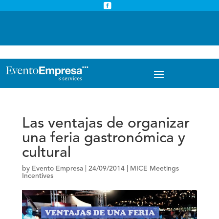



info@eventoempresa.com
+34 931933779
Las ventajas de organizar
una feria gastronómica y
cultural
by
Evento Empresa
|
24/09/2014
|
MICE Meetings
Incentives