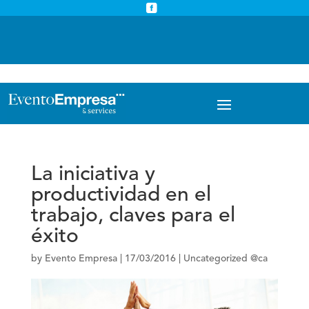



info@eventoempresa.com
+34 931933779
La iniciativa y
productividad en el
trabajo, claves para el
éxito
by
Evento Empresa
|
17/03/2016
|
Uncategorized @ca