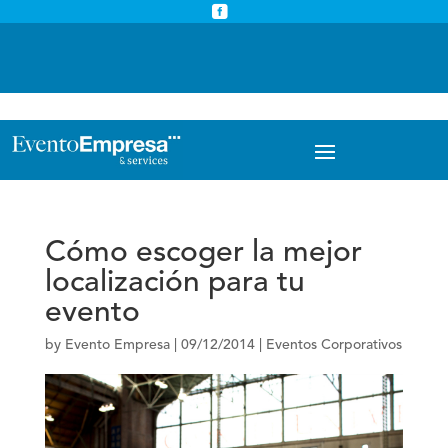



info@eventoempresa.com
+34 931933779
Cómo escoger la mejor
localización para tu
evento
by
Evento Empresa
|
09/12/2014
|
Eventos Corporativos