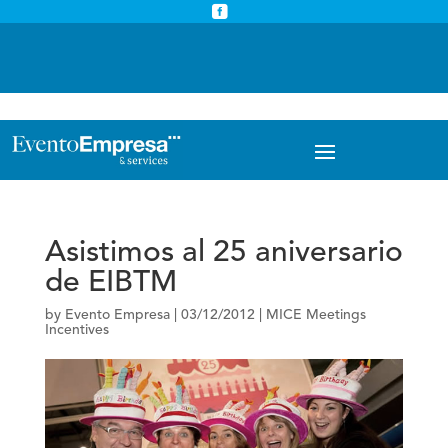



info@eventoempresa.com
+34 931933779
Asistimos al 25 aniversario
de EIBTM
by
Evento Empresa
|
03/12/2012
|
MICE Meetings
Incentives