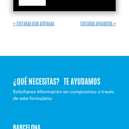
« Entradas más antiguas
Entradas siguientes »
¿QUÉ NECESITAS? TE AYUDAMOS
Solicítanos información sin compromiso a través
de este formulario:
BARCELONA